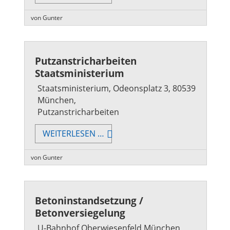
WOHNHAUS
von Gunter
Putzanstricharbeiten
Staatsministerium
Staatsministerium, Odeonsplatz 3, 80539
München,
Putzanstricharbeiten
PUTZANSTRICHARBEITEN
WEITERLESEN …
STAATSMINISTERIUM
von Gunter
Betoninstandsetzung /
Betonversiegelung
U-Bahnhof Oberwiesenfeld München,