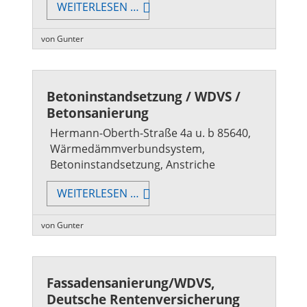
TREPPENHAUSANIERUNG
WEITERLESEN …
/
INNENANSTRICHE
von Gunter
Betoninstandsetzung / WDVS /
Betonsanierung
Hermann-Oberth-Straße 4a u. b 85640,
Wärmedämmverbundsystem,
Betoninstandsetzung, Anstriche
BETONINSTANDSETZUNG
WEITERLESEN …
/
WDVS
von Gunter
/
BETONSANIERUNG
Fassadensanierung/WDVS,
Deutsche Rentenversicherung