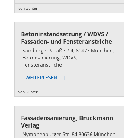
GESCHÄFTSHAUS
von Gunter
Betoninstandsetzung / WDVS /
Fassaden- und Fensteranstriche
Samberger Straße 2-4, 81477 München,
Betonsanierung, WDVS,
Fensteranstriche
BETONINSTANDSETZUNG
WEITERLESEN …
/
WDVS
von Gunter
/
FASSADEN-
UND
Fassadensanierung, Bruckmann
FENSTERANSTRICHE
Verlag
Nymphenburger Str. 84 80636 München,