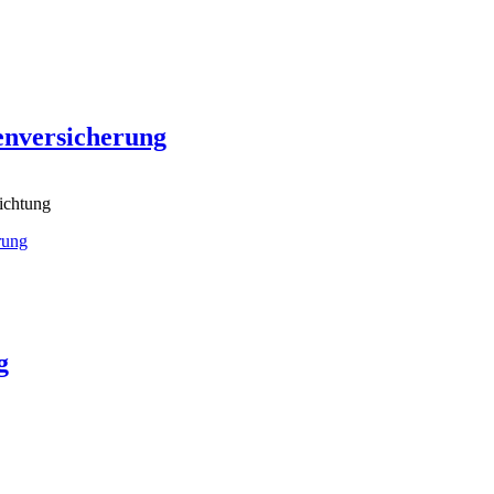
enversicherung
ichtung
rung
g