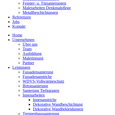
Fenster- u. Türsanierungen
Malerarbeiten Denkmalpflege
Metallbeschichtungen
Referenzen
Jobs
Kontakt
Home
Unternehmen
Über uns
Team
Ausbildung
Malerinnung
Partner
Leistungen
Fassadensanierung
Fassadenanstriche
WDVS-Vollwärmeschutz
Betonsanierung
Sanierung Tiefgaragen
Innenarbeiten
Innenanstriche
Dekorative Wandbeschichtung
Dekorative Wandbekleidungen
Treppenhaussanierung