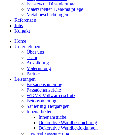
Fenster- u. Türsanierungen
Malerarbeiten Denkmalpflege
Metallbeschichtungen
Referenzen
Jobs
Kontakt
Home
Unternehmen
Über uns
Team
Ausbildung
Malerinnung
Partner
Leistungen
Fassadensanierung
Fassadenanstriche
WDVS-Vollwärmeschutz
Betonsanierung
Sanierung Tiefgaragen
Innenarbeiten
Innenanstriche
Dekorative Wandbeschichtung
Dekorative Wandbekleidungen
Treppenhaussanierung