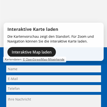
Interaktive Karte laden
Die Kartenvorschau zeigt den Standort. Für Zoom und
Navigation können Sie die interaktive Karte laden.
Interaktive Map laden
Adresse
Schreiben Sie uns
Kartendaten:
© OpenStreetMap-Mitwirkende
Lüttgens Malereibetriebe München GmbH
Flossenbürger Straße 1
81549 München
+49 / 89 / 68 20 58
+49 / 89 / 68 039-59
info@luettgens-muenchen.de