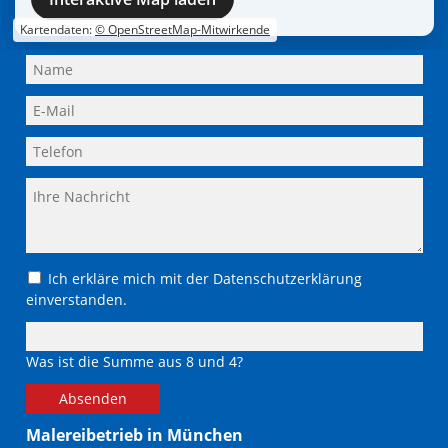
Adresse
Schreiben Sie uns
Kartendaten:
© OpenStreetMap-Mitwirkende
Lüttgens Malereibetriebe München GmbH
Flossenbürger Straße 1
81549 München
+49 / 89 / 68 20 58
+49 / 89 / 68 039-59
info@luettgens-muenchen.de
Ich erkläre mich mit der Datenschutzerklärung
einverstanden.
Was ist die Summe aus 8 und 4?
Absenden
Malereibetrieb in München