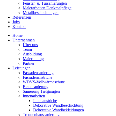
Fenster- u. Türsanierungen
Malerarbeiten Denkmalpflege
Metallbeschichtungen
Referenzen
Jobs
Kontakt
Home
Unternehmen
Über uns
Team
Ausbildung
Malerinnung
Partner
Leistungen
Fassadensanierung
Fassadenanstriche
WDVS-Vollwärmeschutz
Betonsanierung
Sanierung Tiefgaragen
Innenarbeiten
Innenanstriche
Dekorative Wandbeschichtung
Dekorative Wandbekleidungen
Treppenhaussanierung