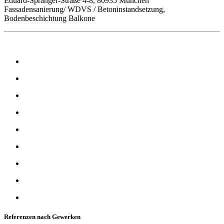
Eduard-Spranger-Straße 4-8, 80935 München
Fassadensanierung/ WDVS / Betoninstandsetzung,
Bodenbeschichtung Balkone
Referenzen nach Gewerken