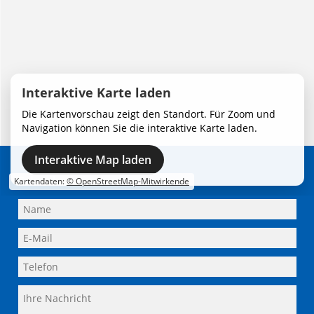
Interaktive Karte laden
Die Kartenvorschau zeigt den Standort. Für Zoom und
Navigation können Sie die interaktive Karte laden.
Interaktive Map laden
Adresse
Schreiben Sie uns
Kartendaten:
© OpenStreetMap-Mitwirkende
Lüttgens Malereibetriebe München GmbH
Flossenbürger Straße 1
81549 München
+49 / 89 / 68 20 58
+49 / 89 / 68 039-59
info@luettgens-muenchen.de