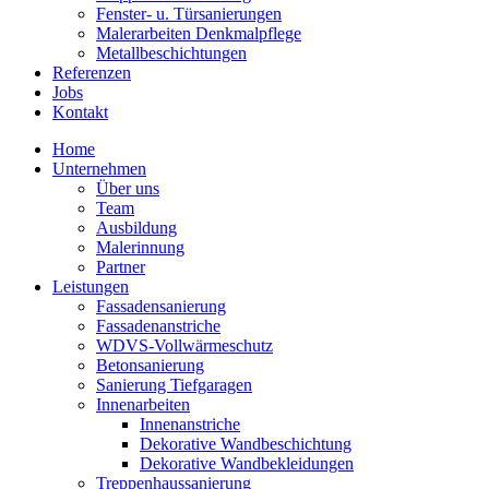
Fenster- u. Türsanierungen
Malerarbeiten Denkmalpflege
Metallbeschichtungen
Referenzen
Jobs
Kontakt
Home
Unternehmen
Über uns
Team
Ausbildung
Malerinnung
Partner
Leistungen
Fassadensanierung
Fassadenanstriche
WDVS-Vollwärmeschutz
Betonsanierung
Sanierung Tiefgaragen
Innenarbeiten
Innenanstriche
Dekorative Wandbeschichtung
Dekorative Wandbekleidungen
Treppenhaussanierung